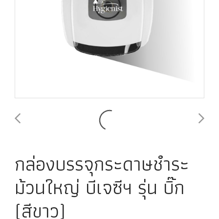
กล่องบรรจุกระดาษชำระ
ม้วนใหญ่ บีเจซีฯ รุ่น บิ๊ก
(สีขาว)