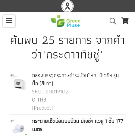
ค้นพบ 25 รายการ จากคำ
ว่า"กระดาาทิชชู่"
กล่องบรรจุกระดาษชำระม้วนใหญ่ บีเจซีฯ รุ่น
บิ๊ก (สีขาว)
SKU : BH019102
0 THB
(Product)
กระดาษเช็ดมือแบบม้วน บีเจซีฯ แวลู 1 ชั้น 177
เมตร