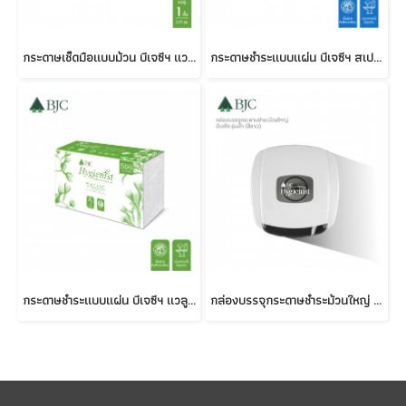
กระดาษเช็ดมือแบบม้วน บีเจซีฯ แวลู 1 ชั้น 177 เมตร
กระดาษชำระแบบแผ่น บีเจซีฯ สเปเชียล 2 ชั้น 250 แผ่น
กระดาษชำระแบบแผ่น บีเจซีฯ แวลู 1 ชั้น 500 แผ่น
กล่องบรรจุกระดาษชำระม้วนใหญ่ บีเจซีฯ รุ่น บิ๊ก (สีขาว)