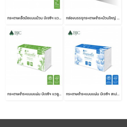
กระดาษเช็ดมือแบบม้วน บีเจซีฯ แวลู 1 ชั้น 177 เมตร
กล่องบรรจุกระดาษชำระม้วนใหญ่ บีเจซีฯ รุ่น บิ๊ก (สีขาว)
กระดาษชำระแบบแผ่น บีเจซีฯ แวลู 1 ชั้น 500 แผ่น
กระดาษชำระแบบแผ่น บีเจซีฯ สเปเชียล 2 ชั้น 250 แผ่น