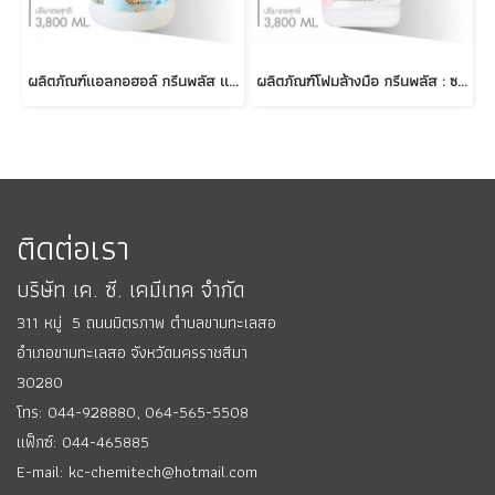
ผลิตภัณฑ์แอลกอฮอล์ กรีนพลัส แฮนด์ ซานิไทเซอร์
ผลิตภัณฑ์โฟมล้างมือ กรีนพลัส : ซากุระ บลอสซั่ม
ติดต่อเรา
บริษัท เค. ซี. เคมีเทค จำกัด
311 หมู่ 5 ถนนมิตรภาพ ตำบลขามทะเลสอ
อำเภอขามทะเลสอ
จังหวัดนครราชสีมา
30280
โทร: 044-928880,
064-565-5508
แฟ็กซ์: 044-465885
E-mail: kc-chemitech@hotmail.com