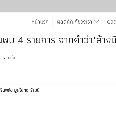
หน้าแรก
ผลิตภัณฑ์ของเรา
ผลิ
นพบ 4 รายการ จากคำว่า"ล้างม
ะ บลอสซั่ม
ีนพลัส มูนไลท์ฮาร์โมนี่