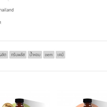
hailand
h
บผลิต
กรีนพลัส
น้ำหอม
oem
เคมี