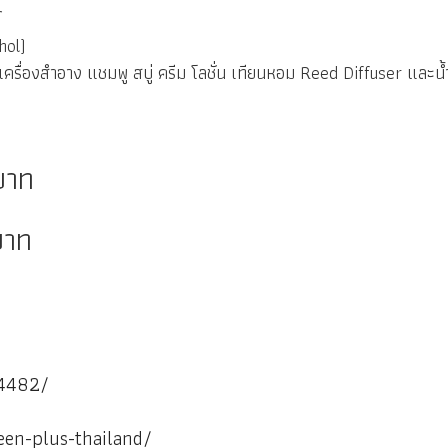
์
hol)
รื่องสำอาง แชมพู สบู่ ครีม โลชั่น เทียนหอม Reed Diffuser และ
าท
บาท
94482/
een-plus-thailand/