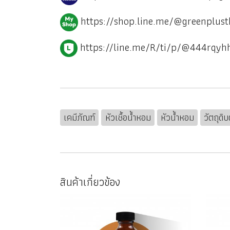
https://shop.line.me/@greenplust
https://line.me/R/ti/p/@444rqyh
เคมีภัณฑ์
หัวเชื้อน้ำหอม
หัวน้ำหอม
วัตถุดิ
สินค้าเกี่ยวข้อง