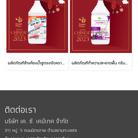
ผลิตภัณฑ์ล้างห้องน้ำสูตรขจัดคราบหนัก กรีนพลัส
ผลิตภัณฑ์ทำความสะอาดพื้น กรีนพลัสสมาร์ท PURPLE RELAX
ติดต่อเรา
บริษัท เค. ซี. เคมีเทค จำกัด
311 หมู่ 5 ถนนมิตรภาพ ตำบลขามทะเลสอ