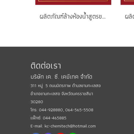
ผลิตภัณฑ์ล้างห้องน้ำสูตรขจัดคราบหนัก กรีนพลัส
ติดต่อเรา
บริษัท เค. ซี. เคมีเทค จำกัด
311 หมู่ 5 ถนนมิตรภาพ ตำบลขามทะเลสอ
อำเภอขามทะเลสอ
จังหวัดนครราชสีมา
30280
โทร: 044-928880,
064-565-5508
แฟ็กซ์: 044-465885
E-mail: kc-chemitech@hotmail.com