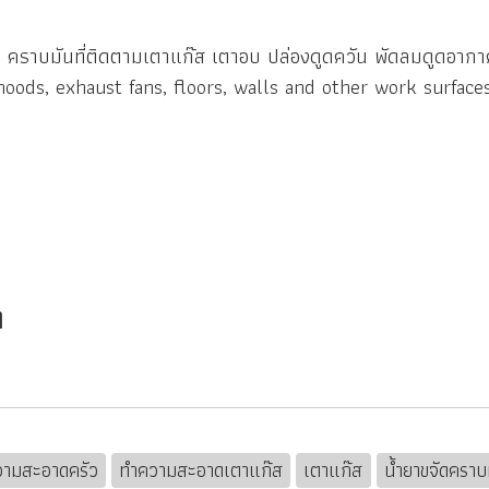
ราบมันที่ติดตามเตาแก๊ส เตาอบ ปล่องดูดควัน พัดลมดูดอากาศ
 hoods, exhaust fans, floors, walls and other work surface
ท
ท
ามสะอาดครัว
ทำความสะอาดเตาแก๊ส
เตาแก๊ส
น้ำยาขจัดคราบ