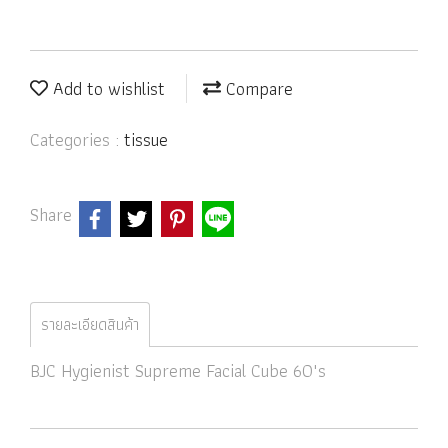
Add to wishlist
Compare
Categories :
tissue
Share
รายละเอียดสินค้า
BJC Hygienist Supreme Facial Cube 60"s