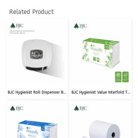
Related Product
BJC Hygienist Roll Dispenser Bug Model (White)
BJC Hygienist Value Interfold Tissue 1 Ply