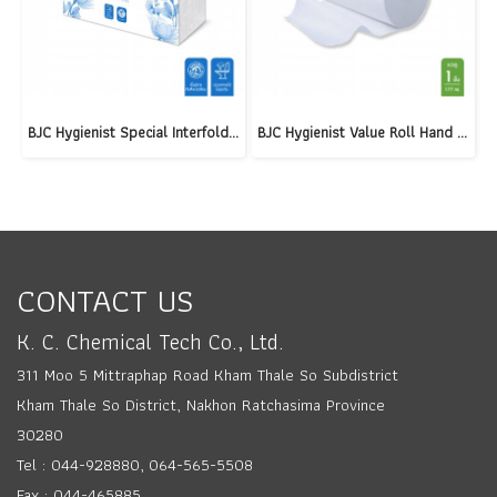
BJC Hygienist Special Interfold Tissue 2 Ply
BJC Hygienist Value Roll Hand Towel 1 Ply 177 M.
CONTACT US
K. C. Chemical Tech Co., Ltd.
311 Moo 5 Mittraphap Road Kham Thale So Subdistrict
Kham Thale So District, Nakhon Ratchasima Province
30280
Tel : 044-928880, 064-565-5508
Fax : 044-465885