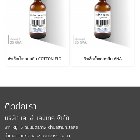
หัวเชื้อน้ำหอมกลิ่น COTTON FLOWER
หัวเชื้อน้ำหอมกลิ่น ANA
ติดต่อเรา
บริษัท เค. ซี. เคมีเทค จำกัด
311 หมู่ 5 ถนนมิตรภาพ ตำบลขามทะเลสอ
อำเภอขามทะเลสอ
จังหวัดนครราชสีมา