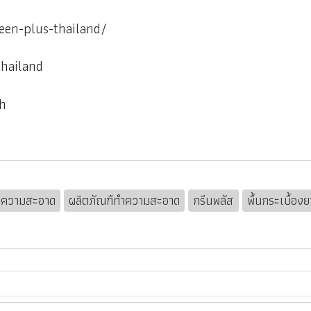
een-plus-thailand/
hailand
h
ำความสะอาด
ผลิตภัณฑืทำความสะอาด
กรีนพลัส
พื้นกระเบื้อง