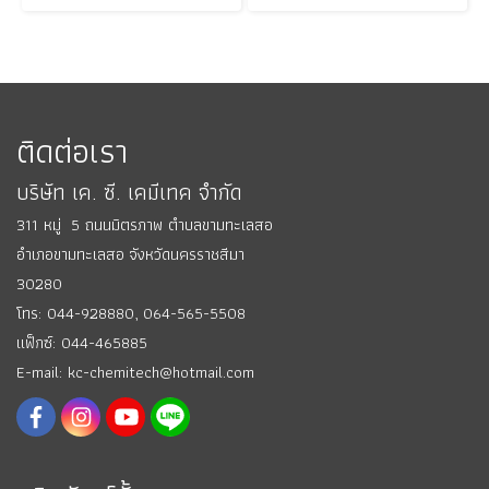
ติดต่อเรา
บริษัท เค. ซี. เคมีเทค จำกัด
311 หมู่ 5 ถนนมิตรภาพ ตำบลขามทะเลสอ
อำเภอขามทะเลสอ
จังหวัดนครราชสีมา
30280
โทร: 044-928880,
064-565-5508
แฟ็กซ์: 044-465885
E-mail: kc-chemitech@hotmail.com