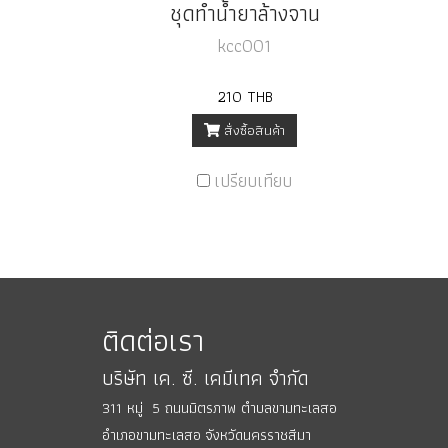
ชุดทำน้ำยาล้างจาน
kcc001
210 THB
สั่งซื้อสินค้า
เปรียบเทียบ
ติดต่อเรา
บริษัท เค. ซี. เคมีเทค จำกัด
311 หมู่ 5 ถนนมิตรภาพ ตำบลขามทะเลสอ
อำเภอขามทะเลสอ
จังหวัดนครราชสีมา