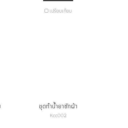
เปรียบเทียบ
ม
ชุดทำน้ำยาซักผ้า
Kcc002