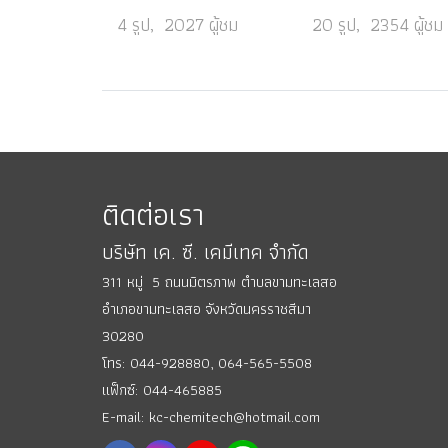
4 รูป, 2027 ผู้ชม
20 รูป, 2354 ผู้ชม
ติดต่อเรา
บริษัท เค. ซี. เคมีเทค จำกัด
311 หมู่ 5 ถนนมิตรภาพ ตำบลขามทะเลสอ
อำเภอขามทะเลสอ
จังหวัดนครราชสีมา
30280
โทร: 044-928880,
064-565-5508
แฟ็กซ์: 044-465885
E-mail: kc-chemitech@hotmail.com