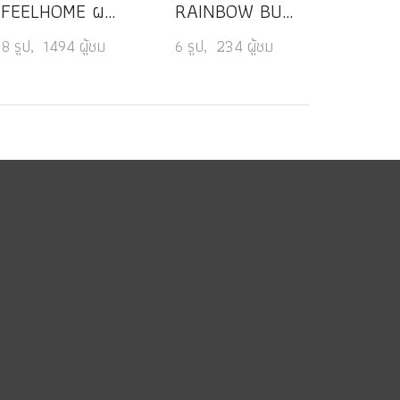
FEELHOME ผลิตภัณฑ์ทำความสะอาดอเนกประสงค์ สูตรแพลนต์เบส
RAINBOW BUBBLE สบู่โฟมอาบน้ำสำหรับเด็ก
8 รูป, 1494 ผู้ชม
6 รูป, 234 ผู้ชม