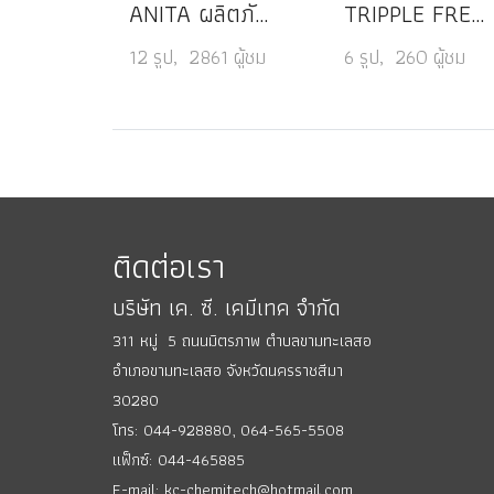
ANITA ผลิตภัณฑ์ซักชุดชั้นใน How Sweet
TRIPPLE FRESH สเปรย์หอมปรับอากาศ
12 รูป, 2861 ผู้ชม
6 รูป, 260 ผู้ชม
ติดต่อเรา
บริษัท เค. ซี. เคมีเทค จำกัด
311 หมู่ 5 ถนนมิตรภาพ ตำบลขามทะเลสอ
อำเภอขามทะเลสอ
จังหวัดนครราชสีมา
30280
โทร: 044-928880,
064-565-5508
แฟ็กซ์: 044-465885
E-mail: kc-chemitech@hotmail.com